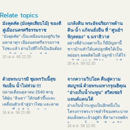
Relate topics
มังคุดคัด (มังคุดเสียบไม้) ของดี
แกล้งดิน พระอัจฉริยภาพด้าน
คู่เมืองนครศรีธรรมราช
ดิน-น้ำ แก้จนยั่งยืน ที่ “ศูนย์ฯ
"มังคุดคัด" เป็นเหมือนของคู่กับวัด
พิกุลทอง” จ.นราธิวาส
มหาธาตุฯ เมืองนครศรีธรรมราช
อย่างที่อำเภอตากใบ ก็มีปัญหานี้
ไปซะแล้ว ผ่านไปทีไรก็เป็นอันต้อง
ชาวบ้านทำได้แค่ปลูกพืชได้เป็น
แวะไปกินมังคุดคัดทุกที มีขาย
หย่อมๆ ผลผลิตไม่ดี ปลูกข้าวได้ไร่
10 เม.ย. 60 22:25
ประจำที่วัดมหาธาตุฯ เมืองนคร นี่
ละไม่ถึง 10 ถัง ก็ได้นำความรู้เรื่อง
20 ต.ค. 59 02:20
แหล่ะ ไปถึงปุ๊บ ก็เจอปั๊บ แม่ค้าถือ
แกล้งดินไปปรับปรุงพัฒนาพื้นที่จน
ถาดมังคุดคั
เขียวขจีไปทั้งพื้นที่ ![ คำอ
ด้วยพระบารมี ชุมพรวันนี้สุข
จากความวิปโยค คืนสู่ความ
ร่มเย็น น้ำไม่ท่วม !!!
สมบูรณ์ ด้วยพระมหากรุณธิคุณ
ปลายเดือนตุลาคม 2540 พายุ
“อ่างเก็บน้ำกะทูน” สวิตเซอร์
ไต้ฝุ่น “ลินดา” ได้ก่อตัวขึ้นและ
แลนด์แดนใต้
เคลื่อนตัวเข้าสู่อ่าวไทย และคาด
อ่างเก็บน้ำกะทูนเป็นอีกหนึ่งใน
ว่าจะขึ้นฝั่งที่บริเวณจังหวัดชุมพร
โครงการพระราชดำริของพระบาท
16 ต.ค. 59 21:48
พระบาทสมเด็จพระเจ้าอยู่หัวฯ จึงมี
สมเด็จพระเจ้าอยู่หัว ที่สามารถพลิก
พระราชกระแสรับสั่งให้จังหวัด
วิกฤตจากน้ำท่วมใหญ่ในอดีตให้
16 ต.ค. 59 12:05
ชุมพรเร่งขุดค
เป็นโอกาส ช่วยชะลอน้ำ สร้าง