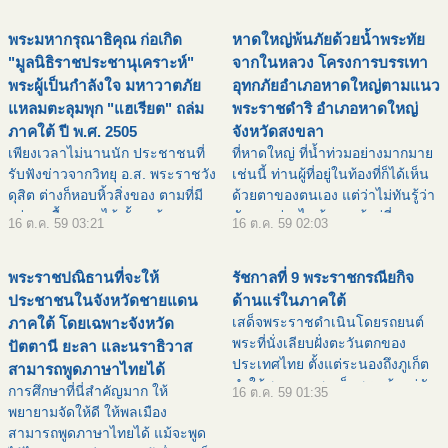
ชีวิตใหม่ให้กับพสกนิกร ![ คำ
พระมหากรุณาธิคุณ ก่อเกิด
หาดใหญ่พ้นภัยด้วยน้ำพระทัย
อธิบายภาพ : pic5803
"มูลนิธิราชประชานุเคราะห์"
จากในหลวง โครงการบรรเทา
พระผู้เป็นกำลังใจ มหาวาตภัย
อุทกภัยอำเภอหาดใหญ่ตามแนว
แหลมตะลุมพุก "แฮเรียต" ถล่ม
พระราชดำริ อำเภอหาดใหญ่
ภาคใต้ ปี พ.ศ. 2505
จังหวัดสงขลา
เพียงเวลาไม่นานนัก ประชาชนที่
ที่หาดใหญ่ ที่น้ำท่วมอย่างมากมาย
รับฟังข่าวจากวิทยุ อ.ส. พระราชวัง
เช่นนี้ ท่านผู้ที่อยู่ในท้องที่ก็ได้เห็น
ดุสิต ต่างก็หอบหิ้วสิ่งของ ตามที่มี
ด้วยตาของตนเอง แต่ว่าไม่ทันรู้ว่า
อยู่และซื้อหามาได้ ทั้งถุงข้าว
มันมาอย่างไร ถ้าถามผู้อยู่ที่
16 ต.ค. 59 03:21
16 ต.ค. 59 02:03
เสื้อผ้า จอบ เสียม หม้อ กระทะ เข้า
หาดใหญ่เองทั้งประชาชน ทั้งเจ้า
สู่พระราชตำหนักจิตรลดารโหฐาน
หน้าที่ฝ่ายทหารและพลเรือน ว่าน้ำ
พระราชปณิธานที่จะให้
รัชกาลที่ 9 พระราชกรณียกิจ
เป็นทิว
น
ประชาชนในจังหวัดชายแดน
ด้านแร่ในภาคใต้
เสด็จพระราชดำเนินโดยรถยนต์
ภาคใต้ โดยเฉพาะจังหวัด
พระที่นั่งเลียบฝั่งตะวันตกของ
ปัตตานี ยะลา และนราธิวาส
ประเทศไทย ตั้งแต่ระนองถึงภูเก็ต
สามารถพูดภาษาไทยได้
ทำให้พระบาทสมเด็จพระเจ้าอยู่หัว
การศึกษาที่นี่สำคัญมาก ให้
16 ต.ค. 59 01:35
ได้ทรงเห็นภูมิประเทศอันเป็นแหล่ง
พยายามจัดให้ดี ให้พลเมือง
กำเนิดแร่ดีบุก ทั้งภูเขาและลานแร่
สามารถพูดภาษาไทยได้ แม้จะพูด