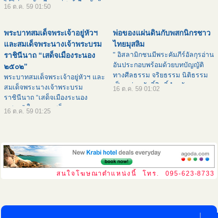
พระองค์ทรงเข้
ได้ไม่มากนักเพียงแต่พอรู้เรื่องกันก็
16 ต.ค. 59 01:50
ยังดี เท่าที่ผ่านมาคราวนี้มีผู้ไม่รู้
ภาษาไทย ต้องใช้ล่ามแปลควรให้
พระบาทสมเด็จพระเจ้าอยู่หัวฯ
พ่อของแผ่นดินกับพสกนิกรชาว
พูดเข้าใจกันได้ เ
และสมเด็จพระนางเจ้าพระบรม
ไทยมุสลิม
" อิสลามิกชนมีพระคัมภีร์อัลกุรอ่าน
ราชินีนาถ “เสด็จเมืองระนอง
อันประกอบพร้อมด้วยบทบัญญัติ
๒๕๐๒”
ทางศีลธรรม จริยธรรม นิติธรรม
พระบาทสมเด็จพระเจ้าอยู่หัวฯ และ
เป็นแม่บทศักดิ์สิทธิ์สำหรับการ
สมเด็จพระนางเจ้าพระบรม
16 ต.ค. 59 01:02
ประพฤติปฏิบัติและการดำเนินชีวิต
ราชินีนาถ “เสด็จเมืองระนอง
ส่วนใหญ่จึงมีชีวิตที่เจริญมั่นคง มี
๒๕๐๒” ในคราวเสด็จ
16 ต.ค. 59 01:25
ความฉลาด
พระราชดำเนินเยี่ยมราษฎร ๑๔
จังหวัดภาคใต้ ระหว่างวันที่ ๖ –
๒๖ มีนาคม ปี พุทธศักราช ๒๕๐๒ ![
คำอธ
สนใจโฆษณาตำแหน่งนี้ โทร. 095-623-8733