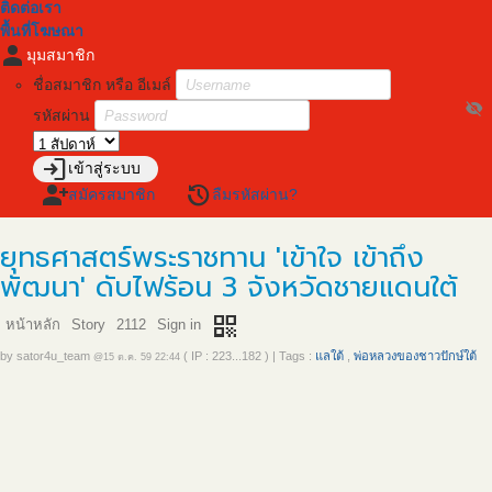
ติดต่อเรา
พื้นที่โฆษณา
person
มุมสมาชิก
ชื่อสมาชิก หรือ อีเมล์
visibility_off
รหัสผ่าน
login
เข้าสู่ระบบ
person_add
restore
สมัครสมาชิก
ลืมรหัสผ่าน?
ยุทธศาสตร์พระราชทาน 'เข้าใจ เข้าถึง
พัฒนา' ดับไฟร้อน 3 จังหวัดชายแดนใต้
qr_code
หน้าหลัก
Story
2112
Sign in
by
sator4u_team
( IP : 223...182 )
|
Tags :
แลใต้
,
พ่อหลวงของชาวปักษ์ใต้
@15 ต.ค. 59 22:44