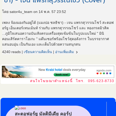
ชา) - เจน แพรกสุวรรณโชว์ (Cover)
โดย sator4u_team on 14 พ.ค. 57 23:52
เพลง จ้องมองกันอยู่ได้ (แมงปอ ชลธิชา) - เจน แพรกสุวรรณโชว์ สะตอฟ
อร์ยู เอ็นเตอร์เทนเม้นท์ ร่วมกับ แพรกสุวรรณโชว์ และ ทองกรดมิวสิค
...ภูมิใจเสนอความบันเทิงครบเครื่องสุดเข้มข้นในรูปแบบใหม่ " มินิ
คอนเสิร์ตคาราโอเกะ " แด๊นเซอร์พร้อมโชว์สุดอลังการ ในบรรยากาศ
แสนอบอุ่น เป็นกันเอง และเต็มไปด้วยความสนุกสน
navigate_next
4240 reads |
เขียนความคิดเห็น
|
อ่านเพิ่มเติม
สนใจโฆษณาตำแหน่งนี้ โทร. 095-623-8733
สะตอฟอร์ยู มัลติมีเดีย คอร์ป