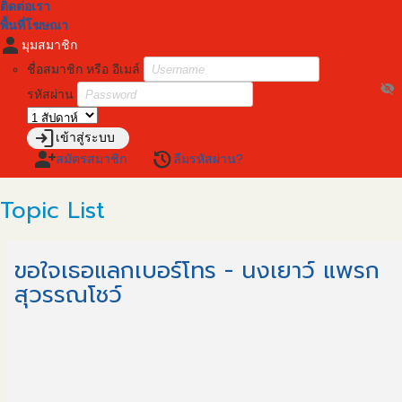
ติดต่อเรา
พื้นที่โฆษณา
person
มุมสมาชิก
ชื่อสมาชิก หรือ อีเมล์
visibility_off
รหัสผ่าน
login
เข้าสู่ระบบ
person_add
restore
สมัครสมาชิก
ลืมรหัสผ่าน?
Topic List
ขอใจเธอแลกเบอร์โทร - นงเยาว์ แพรก
สุวรรณโชว์