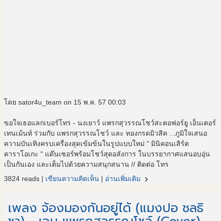
โดย sator4u_team on 15 พ.ค. 57 00:03
ขอใจเธอแลกเบอร์โทร - นงเยาว์ แพรกสุวรรณโชว์สะตอฟอร์ยู เอ็นเตอร์
เทนเม้นท์ ร่วมกับ แพรกสุวรรณโชว์ และ ทองกรดมิวสิค ...ภูมิใจเสนอ
ความบันเทิงครบเครื่องสุดเข้มข้นในรูปแบบใหม่ " มินิคอนเสิร์ต
คาราโอเกะ " แด๊นเซอร์พร้อมโชว์สุดอลังการ ในบรรยากาศแสนอบอุ่น
เป็นกันเอง และเต็มไปด้วยความสนุกสนาน // ติดต่อ โทร
navigate_next
3824 reads |
เขียนความคิดเห็น
|
อ่านเพิ่มเติม
เพลง จ้องมองกันอยู่ได้ (แมงปอ ชลธิ