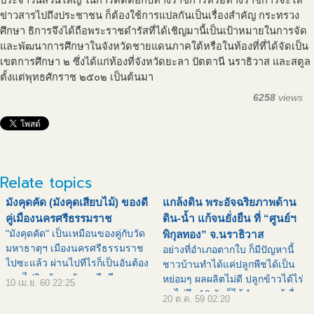
ประจำวันส่วนใหญ่ ในการติดต่อกับทางราชการหรือทางราชการจะให้
ข่าวสารไปถึงประชาชน ก็ต้องใช้การแปลกันเป็นเรื่องสำคัญ กระทรวง
ศึกษา ธิการจึงได้ถือพระราชดำรัสที่ได้เชิญมานี้เป็นเป้าหมายในการจัด
และพัฒนาการศึกษาในจังหวัดชายแดนภาคใต้หรือในท้องที่ที่ได้จัดเป็น
เขตการศึกษา ๒ ซึ่งได้แก่ท้องที่จังหวัดยะลา ปัตตานี นราธิวาส และสตูล
ตั้งแต่พุทธศักราช ๒๕๐๒ เป็นต้นมา
6258
views
Relate topics
มังคุดคัด (มังคุดเสียบไม้) ของดี
แกล้งดิน พระอัจฉริยภาพด้าน
คู่เมืองนครศรีธรรมราช
ดิน-น้ำ แก้จนยั่งยืน ที่ “ศูนย์ฯ
"มังคุดคัด" เป็นเหมือนของคู่กับวัด
พิกุลทอง” จ.นราธิวาส
มหาธาตุฯ เมืองนครศรีธรรมราช
อย่างที่อำเภอตากใบ ก็มีปัญหานี้
ไปซะแล้ว ผ่านไปทีไรก็เป็นอันต้อง
ชาวบ้านทำได้แค่ปลูกพืชได้เป็น
แวะไปกินมังคุดคัดทุกที มีขาย
หย่อมๆ ผลผลิตไม่ดี ปลูกข้าวได้ไร่
10 เม.ย. 60 22:25
ประจำที่วัดมหาธาตุฯ เมืองนคร นี่
ละไม่ถึง 10 ถัง ก็ได้นำความรู้เรื่อง
20 ต.ค. 59 02:20
แหล่ะ ไปถึงปุ๊บ ก็เจอปั๊บ แม่ค้าถือ
แกล้งดินไปปรับปรุงพัฒนาพื้นที่จน