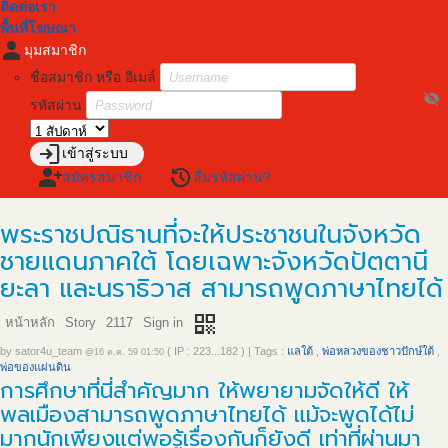
ติดต่อเรา
พื้นที่โฆษณา
person
มุมสมาชิก
ชื่อสมาชิก หรือ อีเมล์
visibility_off
รหัสผ่าน
login
เข้าสู่ระบบ
person_add
restore
สมัครสมาชิก
ลืมรหัสผ่าน?
พระราชปณิธานที่จะให้ประชาชนในจังหวัด
ชายแดนภาคใต้ โดยเฉพาะจังหวัดปัตตานี
ยะลา และนราธิวาส สามารถพูดภาษาไทยได้
qr_code
หน้าหลัก
Story
2117
Sign in
by
sator4u_team
( IP : 223...182 )
|
Tags :
แลใต้
,
พ่อหลวงของชาวปักษ์ใต้
,
@16 ต.ค. 59 01:50
พ่อของแผ่นดิน
การศึกษาที่นี่สำคัญมาก ให้พยายามจัดให้ดี ให้
พลเมืองสามารถพูดภาษาไทยได้ แม้จะพูดได้ไม่
มากนักเพียงแต่พอรู้เรื่องกันก็ยังดี เท่าที่ผ่านมา