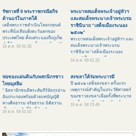
สู่พระราชตำหนักจิตรลดารโหฐาน
หน้าที่ฝ่ายทหารและพลเรือน ว่าน้ำ
รัชกาลที่ 9 พระราชกรณียกิจ
พระบาทสมเด็จพระเจ้าอยู่หัวฯ
เป็นทิว
น
ด้านแร่ในภาคใต้
และสมเด็จพระนางเจ้าพระบรม
เสด็จพระราชดำเนินโดยรถยนต์
ราชินีนาถ “เสด็จเมืองระนอง
พระที่นั่งเลียบฝั่งตะวันตกของ
๒๕๐๒”
ประเทศไทย ตั้งแต่ระนองถึงภูเก็ต
พระบาทสมเด็จพระเจ้าอยู่หัวฯ และ
ทำให้พระบาทสมเด็จพระเจ้าอยู่หัว
สมเด็จพระนางเจ้าพระบรม
16 ต.ค. 59 01:35
ได้ทรงเห็นภูมิประเทศอันเป็นแหล่ง
ราชินีนาถ “เสด็จเมืองระนอง
กำเนิดแร่ดีบุก ทั้งภูเขาและลานแร่
๒๕๐๒” ในคราวเสด็จ
16 ต.ค. 59 01:25
พระองค์ทรงเข้
พระราชดำเนินเยี่ยมราษฎร ๑๔
จังหวัดภาคใต้ ระหว่างวันที่ ๖ –
พ่อของแผ่นดินกับพสกนิกรชาว
สงขลาใต้ร่มพระบารมี
๒๖ มีนาคม ปี พุทธศักราช ๒๕๐๒ ![
ปี ๒๕๐๒ เสด็จสงขลา ครั้งแรก
ไทยมุสลิม
คำอธ
เหตุการณ์สำคัญในประวัติศาสตร์
" อิสลามิกชนมีพระคัมภีร์อัลกุรอ่าน
ของชาวสงขลาเมื่อครั้งที่พระบาท
อันประกอบพร้อมด้วยบทบัญญัติ
สมเด็จพระเจ้าอยู่หัว พร้อมด้วย
ทางศีลธรรม จริยธรรม นิติธรรม
15 ต.ค. 59 23:45
สมเด็จพระนางเจ้าสิริกิติ์ พระบรม
เป็นแม่บทศักดิ์สิทธิ์สำหรับการ
16 ต.ค. 59 01:02
ราชินีนาถ เสด็จเยี่ยมราษฎรใน
ประพฤติปฏิบัติและการดำเนินชีวิต
ภาคใต้ครั้งแรก
ส่วนใหญ่จึงมีชีวิตที่เจริญมั่นคง มี
ความฉลาด