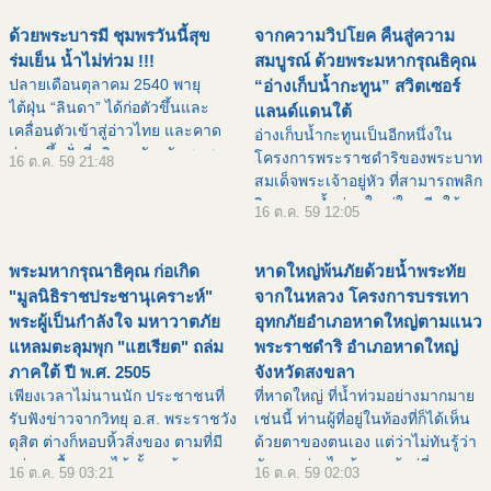
ถาดมังคุดคั
เขียวขจีไปทั้งพื้นที่ ![ คำอ
ด้วยพระบารมี ชุมพรวันนี้สุข
จากความวิปโยค คืนสู่ความ
ร่มเย็น น้ำไม่ท่วม !!!
สมบูรณ์ ด้วยพระมหากรุณธิคุณ
ปลายเดือนตุลาคม 2540 พายุ
“อ่างเก็บน้ำกะทูน” สวิตเซอร์
ไต้ฝุ่น “ลินดา” ได้ก่อตัวขึ้นและ
แลนด์แดนใต้
เคลื่อนตัวเข้าสู่อ่าวไทย และคาด
อ่างเก็บน้ำกะทูนเป็นอีกหนึ่งใน
ว่าจะขึ้นฝั่งที่บริเวณจังหวัดชุมพร
โครงการพระราชดำริของพระบาท
16 ต.ค. 59 21:48
พระบาทสมเด็จพระเจ้าอยู่หัวฯ จึงมี
สมเด็จพระเจ้าอยู่หัว ที่สามารถพลิก
พระราชกระแสรับสั่งให้จังหวัด
วิกฤตจากน้ำท่วมใหญ่ในอดีตให้
16 ต.ค. 59 12:05
ชุมพรเร่งขุดค
เป็นโอกาส ช่วยชะลอน้ำ สร้าง
ชีวิตใหม่ให้กับพสกนิกร ![ คำ
พระมหากรุณาธิคุณ ก่อเกิด
หาดใหญ่พ้นภัยด้วยน้ำพระทัย
อธิบายภาพ : pic5803
"มูลนิธิราชประชานุเคราะห์"
จากในหลวง โครงการบรรเทา
พระผู้เป็นกำลังใจ มหาวาตภัย
อุทกภัยอำเภอหาดใหญ่ตามแนว
แหลมตะลุมพุก "แฮเรียต" ถล่ม
พระราชดำริ อำเภอหาดใหญ่
ภาคใต้ ปี พ.ศ. 2505
จังหวัดสงขลา
เพียงเวลาไม่นานนัก ประชาชนที่
ที่หาดใหญ่ ที่น้ำท่วมอย่างมากมาย
รับฟังข่าวจากวิทยุ อ.ส. พระราชวัง
เช่นนี้ ท่านผู้ที่อยู่ในท้องที่ก็ได้เห็น
ดุสิต ต่างก็หอบหิ้วสิ่งของ ตามที่มี
ด้วยตาของตนเอง แต่ว่าไม่ทันรู้ว่า
อยู่และซื้อหามาได้ ทั้งถุงข้าว
มันมาอย่างไร ถ้าถามผู้อยู่ที่
16 ต.ค. 59 03:21
16 ต.ค. 59 02:03
เสื้อผ้า จอบ เสียม หม้อ กระทะ เข้า
หาดใหญ่เองทั้งประชาชน ทั้งเจ้า