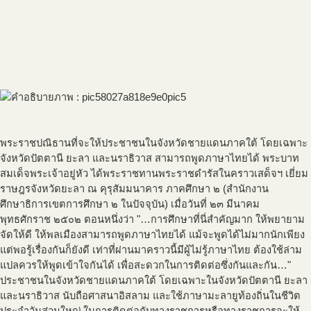
พระราชปณิธานที่จะให้ประชาชนในจังหวัดชายแดนภาคใต้ โดยเฉพาะ
จังหวัดปัตตานี ยะลา และนราธิวาส สามารถพูดภาษาไทยได้ พระบาท
สมเด็จพระเจ้าอยู่หัว ได้พระราชทานพระราชดำรัสในคราวเสด็จฯ เยี่ยม
ราษฎรจังหวัดยะลา ณ คุรุสัมมนาคาร ภาคศึกษา ๒ (สำนักงาน
ศึกษาธิการเขตการศึกษา ๒ ในปัจจุบัน) เมื่อวันที่ ๒๓ มีนาคม
พุทธศักราช ๒๕๐๒ ตอนหนึ่งว่า "…การศึกษาที่นี่สำคัญมาก ให้พยายาม
จัดให้ดี ให้พลเมืองสามารถพูดภาษาไทยได้ แม้จะพูดได้ไม่มากนักเพียง
แต่พอรู้เรื่องกันก็ยังดี เท่าที่ผ่านมาคราวนี้มีผู้ไม่รู้ภาษาไทย ต้องใช้ล่าม
แปลควรให้พูดเข้าใจกันได้ เพื่อสะดวกในการติดต่อซึ่งกันและกัน…"
ประชาชนในจังหวัดชายแดนภาคใต้ โดยเฉพาะในจังหวัดปัตตานี ยะลา
และนราธิวาส นับถือศาสนาอิสลาม และใช้ภาษามะลายูท้องถิ่นในชีวิต