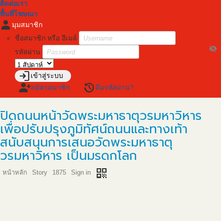
ติดต่อเรา
พื้นที่โฆษณา
person
มุมสมาชิก
ชื่อสมาชิก หรือ อีเมล์
visibility_off
รหัสผ่าน
login
เข้าสู่ระบบ
person_add
restore
สมัครสมาชิก
ลืมรหัสผ่าน?
ปิดถนนหน้าวัดพระมหาธาตุวรมหาวิหาร
เพื่อปรับปรุงภูมิทัศน์ถนนและทางเท้า
สนับสนุนการเสนอวัดพระมหาธาตุ
วรมหาวิหาร เป็นมรดกโลก
qr_code
หน้าหลัก
Story
1875
Sign in