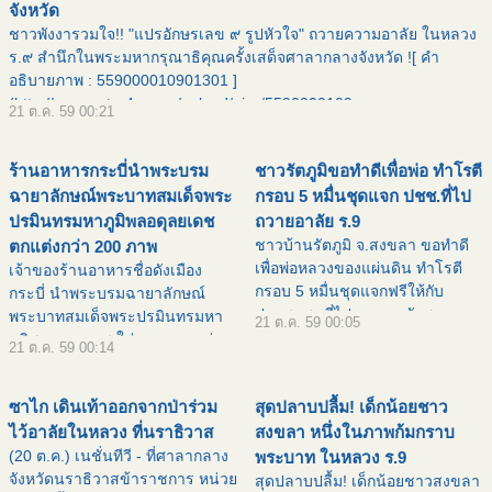
จังหวัด
ชาวพังงารวมใจ!! "แปรอักษรเลข ๙ รูปหัวใจ" ถวายความอาลัย ในหลวง
ร.๙ สำนึกในพระมหากรุณาธิคุณครั้งเสด็จศาลากลางจังหวัด ![ คำ
อธิบายภาพ : 559000010901301 ]
(http://www.sator4u.com/upload/pics/5590000109
21 ต.ค. 59 00:21
ร้านอาหารกระบี่นำพระบรม
ชาวรัตภูมิขอทำดีเพื่อพ่อ ทำโรตี
ฉายาลักษณ์พระบาทสมเด็จพระ
กรอบ 5 หมื่นชุดแจก ปชช.ที่ไป
ปรมินทรมหาภูมิพลอดุลยเดช
ถวายอาลัย ร.9
ชาวบ้านรัตภูมิ จ.สงขลา ขอทำดี
ตกแต่งกว่า 200 ภาพ
เพื่อพ่อหลวงของแผ่นดิน ทำโรตี
เจ้าของร้านอาหารชื่อดังเมือง
กรอบ 5 หมื่นชุดแจกฟรีให้กับ
กระบี่ นำพระบรมฉายาลักษณ์
ประชาชนที่ไปถวายอาลัยพระบาท
พระบาทสมเด็จพระปรมินทรมหา
21 ต.ค. 59 00:05
สมเด็จพระปรมินทรมหาภูมิพล
ภูมิพลอดุลยเดช ใส่กรอบ ตกแต่ง
21 ต.ค. 59 00:14
อดุลยเดช ![ คำอธิบายภาพ :
ร้านกว่า 200 ภาพ สร้างความ
pic5808f94f2b919pic5 ]
ประทับใจแก่ลูกค้า ขณะที่ชาวต่าง
ซาไก เดินเท้าออกจากป่าร่วม
(http://ww
สุดปลาบปลื้ม! เด็กน้อยชาว
ชาติแห่ถ่ายรูปเป็นที่ระลึก พร้อม
เรีย
ไว้อาลัยในหลวง ที่นราธิวาส
สงขลา หนึ่งในภาพก้มกราบ
(20 ต.ค.) เนชั่นทีวี - ที่ศาลากลาง
พระบาท ในหลวง ร.9
จังหวัดนราธิวาสข้าราชการ หน่วย
สุดปลาบปลื้ม! เด็กน้อยชาวสงขลา