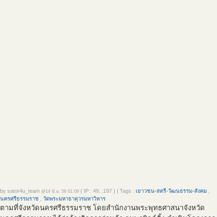
by
sator4u_team
( IP : 49...197 )
|
Tags :
เยาวชน-สตรี-วัฒนธรรม-สังคม
,
@14 มิ.ย. 58 01:09
นครศรีธรรมราช
,
วัดพระมหาธาตุวรมหาวิหาร
ตามที่จังหวัดนครศรีธรรมราช โดยสำนักงานพระพุทธศาสนาจังหวัด