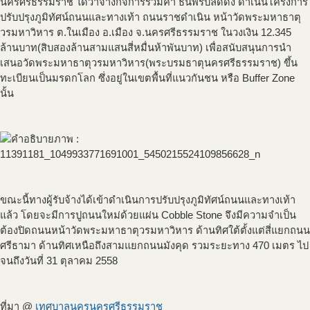
นครศรีธรรมราช ได้ว่าจ้างกิจการร่วมค้า ธนพรบิลด์ดิ้ง ดำเนินโครงการ
ปรับปรุงภูมิทัศน์ถนนและทางเท้า ถนนราชดำเนิน หน้าวัดพระมหาธาตุ
วรมหาวิหาร ต.ในเมือง อ.เมือง จ.นครศรีธรรมราช ในวงเงิน 12.345
ล้านบาท(สิบสองล้านสามแสนสี่หมื่นห้าพันบาท) เพื่อสนับสนุนการนำ
เสนอวัดพระมหาธาตุวรมหาวิหาร(พระบรมธาตุนครศรีธรรมราช) ขึ้น
ทะเบียนเป็นมรดกโลก ซึ่งอยู่ในเขตพื้นที่แนวกันชน หรือ Buffer Zone
นั้น
ขณะนี้ทางผู้รับจ้างได้เข้าดำเนินการปรับปรุงภูมิทัศน์ถนนและทางเท้า
แล้ว โดยจะมีการปูถนนใหม่ด้วยแผ่น Cobble Stone จึงมีความจำเป็น
ต้องปิดถนนหน้าวัดพระมหาธาตุวรมหาวิหาร ด้านทิศใต้ตั้งแต่สี่แยกถนน
ศรีธามา ด้านทิศเหนือถึงสามแยกถนนมังคุด รวมระยะทาง 470 เมตร ไป
จนถึงวันที่ 31 ตุลาคม 2558
ที่มา @
เทศบาลนครนครศรีธรรมราช