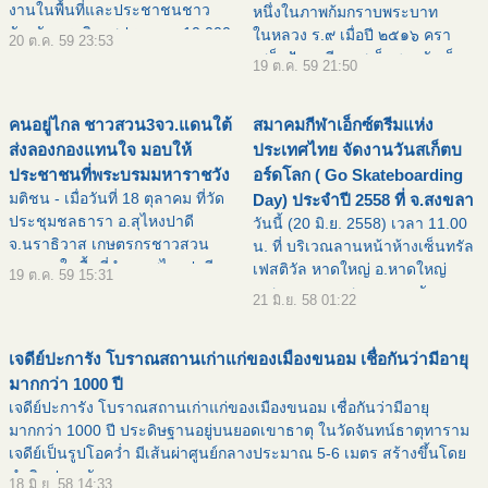
งานในพื้นที่และประชาชนชาว
หนึ่งในภาพก้มกราบพระบาท
จังหวัดนราธิวาสประมาณ 10,000
ในหลวง ร.๙ เมื่อปี ๒๕๑๖ ครา
20 ต.ค. 59 23:53
คนมาร่วมแสดงออกซึ่งความจงรัก
เสด็จปัตตานี ภาพเด็กชายตัวเล็ก
19 ต.ค. 59 21:50
ภักดีและถวายการไว้อาลัยแด่
ก้มลงกราบพระบาท พระบาท
พระบาทสมเด็จพระเจ้าอยู่หัวรั
สมเด็จพระปรมินทรมหาภูมิพล
คนอยู่ไกล ชาวสวน3จว.แดนใต้
สมาคมกีฬาเอ็กซ์ตรีมแห่ง
อดุลยเดช ด้วยอากัปกิริยาที่น่ารั
ส่งลองกองแทนใจ มอบให้
ประเทศไทย จัดงานวันสเก็ตบ
ประชาชนที่พระบรมมหาราชวัง
อร์ดโลก ( Go Skateboarding
มติชน - เมื่อวันที่ 18 ตุลาคม ที่วัด
Day) ประจำปี 2558 ที่ จ.สงขลา
ประชุมชลธารา อ.สุไหงปาดี
วันนี้ (20 มิ.ย. 2558) เวลา 11.00
จ.นราธิวาส เกษตรกรชาวสวน
น. ที่ บริเวณลานหน้าห้างเซ็นทรัล
ลองกองในพื้นที่อำเภอสุไหงปาดี
เฟสติวัล หาดใหญ่ อ.หาดใหญ่
19 ต.ค. 59 15:31
คัดลองกองเกรดคุณภาพ 6,000
จ.สงขลา นายสมหมาย ขวัญทอง
21 มิ.ย. 58 01:22
กิโลกรัม ส่งมอบแก่นายศุภณัฐ สิ
ยิ้ม รองนายกองค์การบริหารส่วน
รันทวิเนติ เลขาธิการศูนย์อำนว
จังหวัดสงขลา เป็นประธานเปิดงา
เจดีย์ปะการัง โบราณสถานเก่าแก่ของเมืองขนอม เชื่อกันว่ามีอายุ
นวันสเก็ตบอร์ดโลก ( Go S
มากกว่า 1000 ปี
เจดีย์ปะการัง โบราณสถานเก่าแก่ของเมืองขนอม เชื่อกันว่ามีอายุ
มากกว่า 1000 ปี ประดิษฐานอยู่บนยอดเขาธาตุ ในวัดจันทน์ธาตุทาราม
เจดีย์เป็นรูปโอคว่ำ มีเส้นผ่าศูนย์กลางประมาณ 5-6 เมตร สร้างขึ้นโดย
นำหินปะการั
18 มิ.ย. 58 14:33