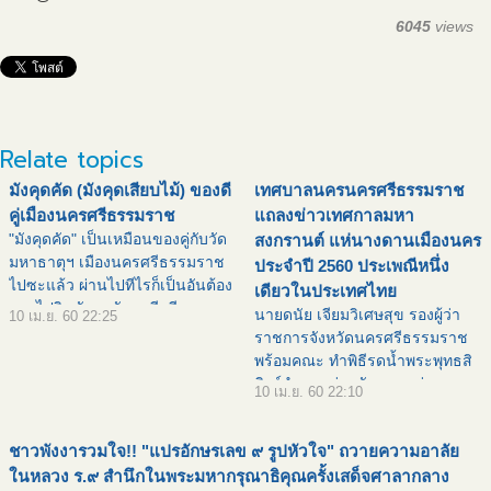
6045
views
Relate topics
มังคุดคัด (มังคุดเสียบไม้) ของดี
เทศบาลนครนครศรีธรรมราช
คู่เมืองนครศรีธรรมราช
แถลงข่าวเทศกาลมหา
"มังคุดคัด" เป็นเหมือนของคู่กับวัด
สงกรานต์ แห่นางดานเมืองนคร
มหาธาตุฯ เมืองนครศรีธรรมราช
ประจำปี 2560 ประเพณีหนึ่ง
ไปซะแล้ว ผ่านไปทีไรก็เป็นอันต้อง
เดียวในประเทศไทย
แวะไปกินมังคุดคัดทุกที มีขาย
นายดนัย เจียมวิเศษสุข รองผู้ว่า
10 เม.ย. 60 22:25
ประจำที่วัดมหาธาตุฯ เมืองนคร นี่
ราชการจังหวัดนครศรีธรรมราช
แหล่ะ ไปถึงปุ๊บ ก็เจอปั๊บ แม่ค้าถือ
พร้อมคณะ ทำพิธีรดน้ำพระพุทธสิ
ถาดมังคุดคั
หิงค์จำลอง ร่วมกันแถลงข่าว
10 เม.ย. 60 22:10
เทศกาลมหาสงกรานต์ แห่นางดาน
เมืองนคร ประจำปี 2560 ในงาน
ชาวพังงารวมใจ!! "แปรอักษรเลข ๙ รูปหัวใจ" ถวายความอาลัย
ตลาดริมน้ำเมืองลิกอร์ สนามหน้า
ในหลวง ร.๙ สำนึกในพระมหากรุณาธิคุณครั้งเสด็จศาลากลาง
เมื