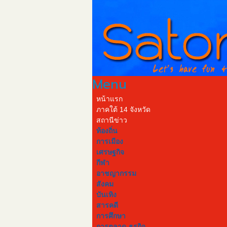
Menu
หน้าแรก
ภาคใต้ 14 จังหวัด
QR Code
สถานีข่าว
ท้องถิ่น
การเมือง
https://sator4u.com/paper/6224
เศรษฐกิจ
กีฬา
อาชญากรรม
สังคม
บันเทิง
สารคดี
การศึกษา
การตลาด-ธุรกิจ