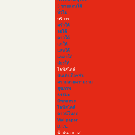
3 ชายแดนใต้
ทั่วไป
บริการ
ครัวใต้
จอใต้
สะตอฟอร์ยู มัลติมีเดีย คอร
ดาวใต้
แลใต้
เลขที่ 215 หมู่ 14 ต.คูหาใต้ อ.รัตภู
แสงใต้
โทร. 095-623-8733.
Copyright © 2012 Sator4U.com All
แหลงใต้
ขับเคลื่อนโดย
SoftGanz
. Valid
XH
ล่องใต้
ไลฟ์สไตล์
กลับสู่ด้านบน
บันเทิง-ก็อซซิบ
ความสวยความงาม
สุขภาพ
ธรรมะ
สัพเพเหระ
ไลฟ์สไตล์
ดาวน์โหลด
Wallpaper
D.I.Y...
ฟ้าฝนอากาศ