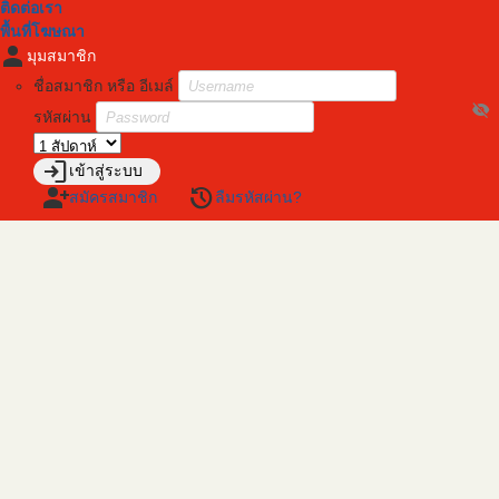
ติดต่อเรา
พื้นที่โฆษณา
person
มุมสมาชิก
ชื่อสมาชิก หรือ อีเมล์
visibility_off
รหัสผ่าน
login
เข้าสู่ระบบ
person_add
restore
สมัครสมาชิก
ลืมรหัสผ่าน?