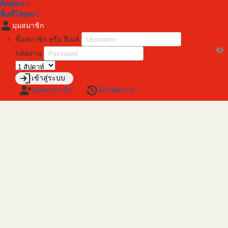
ติดต่อเรา
พื้นที่โฆษณา
person
มุมสมาชิก
ชื่อสมาชิก หรือ อีเมล์
visibility_off
รหัสผ่าน
login
เข้าสู่ระบบ
person_add
restore
สมัครสมาชิก
ลืมรหัสผ่าน?